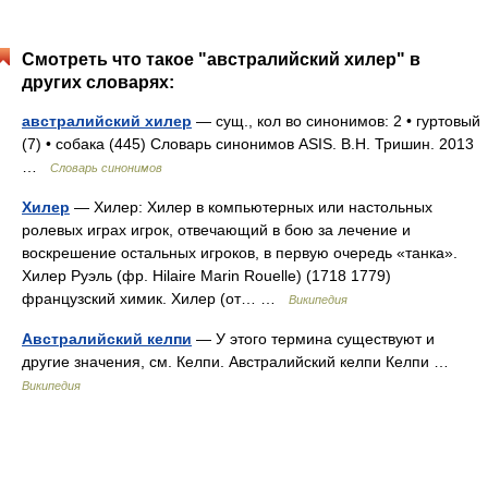
Смотреть что такое "австралийский хилер" в
других словарях:
австралийский хилер
— сущ., кол во синонимов: 2 • гуртовый
(7) • собака (445) Словарь синонимов ASIS. В.Н. Тришин. 2013
…
Словарь синонимов
Хилер
— Хилер: Хилер в компьютерных или настольных
ролевых играх игрок, отвечающий в бою за лечение и
воскрешение остальных игроков, в первую очередь «танка».
Хилер Руэль (фр. Hilaire Marin Rouelle) (1718 1779)
французский химик. Хилер (от… …
Википедия
Австралийский келпи
— У этого термина существуют и
другие значения, см. Келпи. Австралийский келпи Келпи …
Википедия