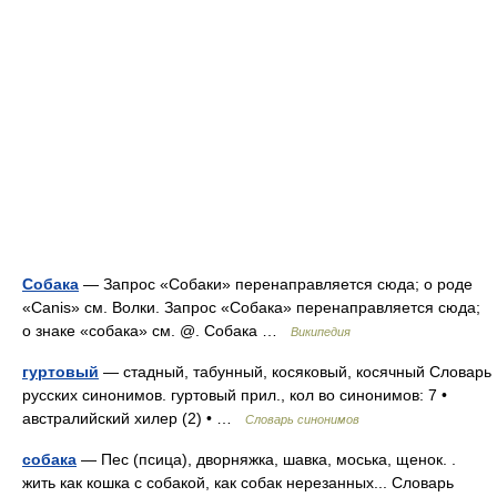
Собака
— Запрос «Собаки» перенаправляется сюда; о роде
«Canis» см. Волки. Запрос «Собака» перенаправляется сюда;
о знаке «собака» см. @. Собака …
Википедия
гуртовый
— стадный, табунный, косяковый, косячный Словарь
русских синонимов. гуртовый прил., кол во синонимов: 7 •
австралийский хилер (2) • …
Словарь синонимов
собака
— Пес (псица), дворняжка, шавка, моська, щенок. .
жить как кошка с собакой, как собак нерезанных... Словарь