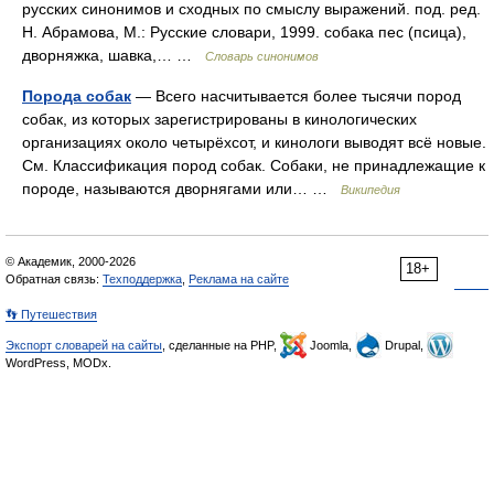
русских синонимов и сходных по смыслу выражений. под. ред.
Н. Абрамова, М.: Русские словари, 1999. собака пес (псица),
дворняжка, шавка,… …
Словарь синонимов
Порода собак
— Всего насчитывается более тысячи пород
собак, из которых зарегистрированы в кинологических
организациях около четырёхсот, и кинологи выводят всё новые.
См. Классификация пород собак. Собаки, не принадлежащие к
породе, называются дворнягами или… …
Википедия
© Академик, 2000-2026
18+
Обратная связь:
Техподдержка
,
Реклама на сайте
👣 Путешествия
Экспорт словарей на сайты
, сделанные на PHP,
Joomla,
Drupal,
WordPress, MODx.