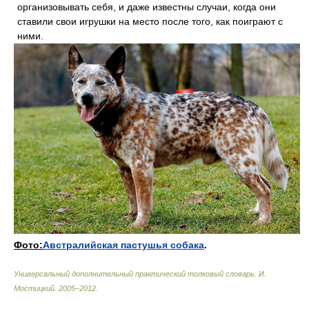
организовывать себя, и даже известны случаи, когда они
ставили свои игрушки на место после того, как поиграют с
ними.
Фото:
Австралийская пастушья собака
.
Универсальный дополнительный практический толковый словарь
.
И.
Мостицкий
.
2005–2012
.